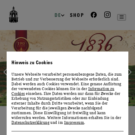
zur
zum
zum
Navigation
Inhalt
Footer
DE
SHOP
Slide
1
von
2
Hinweis zu Cookies
Unsere Webseite verarbeitet personenbezogene Daten, die zum
Betrieb und zur Verbesserung der Webseite erforderlich sind.
Dabei werden auch Cookies verwendet. Eine genaue Auflistung
der verwendeten Cookies können Sie in der
Information zu
Cookies
einsehen. Ihre Daten werden nur dann für Zwecke der
Erhebung von Nutzungsstatistiken oder zur Einbindung
externer Inhalte durch Dritte verarbeitet, wenn Sie der
Verarbeitung für die jeweiligen Zwecke nachfolgend
zustimmen. Diese Einwilligung ist freiwillig und kann
widerrufen werden. Weitere Informationen erhalten Sie in der
WILLKOMMEN
Datenschutzerklärung
und im
Impressum
.