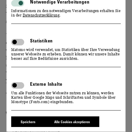
Notwendige Verarbeitungen
Sie suchen eine originelle Idee für Ihre
Informationen zu den notwendigen Verarbeitungen erhalten Sie
Weihnachtsfeier? Dann laden Sie zu einem Fest der
in der
Datenschutzerklärung
.
sinnlichen Genüsse auf Schloss Wackerbarth ein.
Unzählige Lichter tauchen die barocke Anlage in
Statistiken
einen weihnachtlichen Glanz. Im Gasthaus
verwöhnen wir Sie mit einem Festtagsessen,
Matomo wird verwendet, um Statistiken über Ihre Verwendung
unserer Webseite zu erheben. Damit können wir unsere Inhalte
harmonisch begleitet von unseren erlesenen Weinen
besser auf Ihre Bedürfnisse ausrichten.
und Sekten. Den passenden Rahmen für Ihre
Weihnachtsfeier bieten unsere abwechslungsreichen
Veranstaltungen im Advent
.
Externe Inhalte
Um alle Funktionen der Webseite nutzen zu können, werden
Wir setzen Weihnachten für Sie genussvoll in Szene.
Karten über Google Maps und Schriftarten und Symbole über
Monotype (Fonts.com) eingebunden.
WEITERE INFORMATIONEN FÜR SIE
Speichern
Alle Cookies akzeptieren
Ihre Veranstaltungsanfrage
Veranstaltungsräume