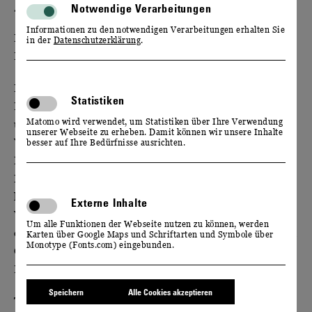
Notwendige Verarbeitungen
12. & 13. SEPTEMBER 2026
Informationen zu den notwendigen Verarbeitungen erhalten Sie
Feiern Sie mit uns den Start der Weinlese und den
in der
Datenschutzerklärung
.
Beginn der Federweißer-Saison im Elbtal!
Freuen Sie sich auf ein abwechslungsreiches
Statistiken
Programm aus kulinarischem Genuss, Live-Musik
Matomo wird verwendet, um Statistiken über Ihre Verwendung
und spannenden Einblicken in die Arbeit unserer
unserer Webseite zu erheben. Damit können wir unsere Inhalte
Winzer im Weinberg und im Weinkeller. Bei
besser auf Ihre Bedürfnisse ausrichten.
Führungen durch die Manufaktur erfahren
Interessierte, wie aus sächsischen Trauben ein
köstlicher Federweißer entsteht. Bei einer geführten
Externe Inhalte
Wanderung durch den Wackerbarthberg können Sie
Um alle Funktionen der Webseite nutzen zu können, werden
den neuen Jahrgang hautnah erleben. Auf alle kleinen
Karten über Google Maps und Schriftarten und Symbole über
Monotype (Fonts.com) eingebunden.
Gäste wartet ein liebevoll gestaltetes
Kinderprogramm.
Speichern
Alle Cookies akzeptieren
Tickets für unsere
Federweißer-Führungen
sind