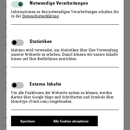
Notwendige Verarbeitungen
Sachsen ist das nordöstlichste Weinbaugebiet
Informationen zu den notwendigen Verarbeitungen erhalten Sie
Deutschlands. Hier im Elbtal, am 51. Breitengrad
in der
Datenschutzerklärung
.
gelegen, reifen die Trauben unter einzigartigen
klimatischen Bedingungen: Sie werden begünstigt
durch die Einflüsse des Kontinentalklimas, die
Statistiken
großen Temperaturunterschiede zwischen warmen
Matomo wird verwendet, um Statistiken über Ihre Verwendung
Tagen und kühlen Nächten sowie durch eine lange
unserer Webseite zu erheben. Damit können wir unsere Inhalte
Reifezeit. So behalten die sächsischen Trauben bis
besser auf Ihre Bedürfnisse ausrichten.
spät in die Reife ihre ausgeprägten Aromen und ihre
natürliche Frische. Eine mehrfache, selektive Lese
sorgt anschließend dafür, dass sie zum besten
Externe Inhalte
Zeitpunkt unsere Manufaktur erreichen.
Um alle Funktionen der Webseite nutzen zu können, werden
Karten über Google Maps und Schriftarten und Symbole über
Monotype (Fonts.com) eingebunden.
Die Qualität unserer Weine beginnt im Weinberg und
wird im Keller vollendet: Nur schonend gepresst,
dürfen sie hier in Ruhe reifen und werden
Speichern
Alle Cookies akzeptieren
anschließend zum optimalen Zeitpunkt behutsam