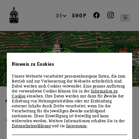
zur
zum
zum
Navigation
Inhalt
Footer
DE
SHOP
Hinweis zu Cookies
Unsere Webseite verarbeitet personenbezogene Daten, die zum
Betrieb und zur Verbesserung der Webseite erforderlich sind.
Dabei werden auch Cookies verwendet. Eine genaue Auflistung
der verwendeten Cookies können Sie in der
Information zu
Cookies
einsehen. Ihre Daten werden nur dann für Zwecke der
IHRE PLANUNG
Erhebung von Nutzungsstatistiken oder zur Einbindung
externer Inhalte durch Dritte verarbeitet, wenn Sie der
Verarbeitung für die jeweiligen Zwecke nachfolgend
zustimmen. Diese Einwilligung ist freiwillig und kann
VERANSTALTUNGSRÄUME
widerrufen werden. Weitere Informationen erhalten Sie in der
Datenschutzerklärung
und im
Impressum
.