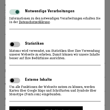
Ob Familienfeier, Tagung oder Hochzeit, ob
Notwendige Verarbeitungen
Firmenevent, Geschäftsessen oder Empfang: Auf
Schloss Wackerbarth finden Sie den passenden
Informationen zu den notwendigen Verarbeitungen erhalten Sie
in der
Datenschutzerklärung
.
Rahmen für Ihren persönlichen Anlass.
Wir geben Ihren Ideen Raum.
Statistiken
Matomo wird verwendet, um Statistiken über Ihre Verwendung
unserer Webseite zu erheben. Damit können wir unsere Inhalte
BAROCKE ANLAGE
besser auf Ihre Bedürfnisse ausrichten.
Belvedere
Externe Inhalte
Vinothek
Um alle Funktionen der Webseite nutzen zu können, werden
Karten über Google Maps und Schriftarten und Symbole über
Monotype (Fonts.com) eingebunden.
Gasthaus