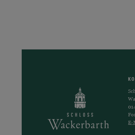
K
Sc
Wa
01
Fo
E-