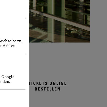
Webseite zu
srichten.
r Google
unden.
TICKETS ONLINE
BESTELLEN