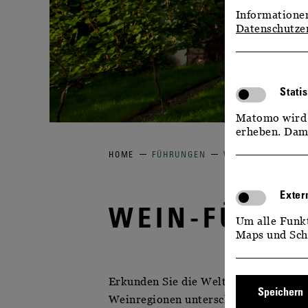
Informationen
Datenschutze
Stati
Matomo wird 
erheben. Dami
HOME
FÜHRUNGEN
WEIN-FÜHRUNG
Exter
WEIN-FÜHRU
Um alle Funk
Maps und Sch
Erkunden Sie die Welt des sächsische
Speichern
Weinregionen unterscheidet. Schauen S