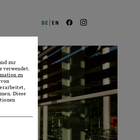
DE
EN
und zur
s verwendet.
rmation zu
 von
erarbeitet,
mmen. Diese
ationen