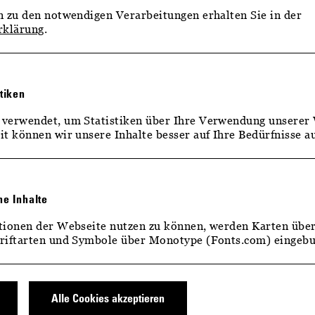
 zu den notwendigen Verarbeitungen erhalten Sie in der
rklärung
.
stiken
verwendet, um Statistiken über Ihre Verwendung unserer 
t können wir unsere Inhalte besser auf Ihre Bedürfnisse au
ne Inhalte
NG
tionen der Webseite nutzen zu können, werden Karten übe
riftarten und Symbole über Monotype (Fonts.com) eingeb
n Weins und entdecken Sie, was Sachsen von anderen
Alle Cookies akzeptieren
ie uns über die Schulter und erleben Sie, wie im Einklang