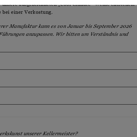
 unsere ausgezeichneten „Cool Climate“-Weine entstehen.
 bei einer Verkostung.
er Manufaktur kann es von Januar bis September 2026
r Führungen anzupassen. Wir bitten um Verständnis und
werkskunst unserer Kellermeister?