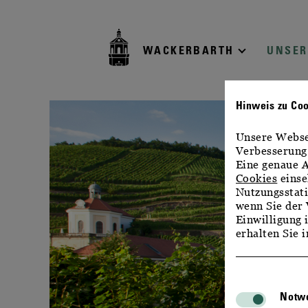
zur
zum
zum
Navigation
Inhalt
Footer
WACKERBARTH
UNSER
Hinweis zu Co
Unsere Websei
Verbesserung 
Eine genaue A
Cookies
einse
Nutzungsstati
wenn Sie der 
Einwilligung 
erhalten Sie 
Notwe