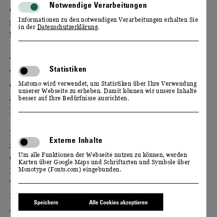
Notwendige Verarbeitungen
Ob runder Geburtstag, Jugendweihe oder Jubiläum –
Informationen zu den notwendigen Verarbeitungen erhalten Sie
für Ihre Feier im Kreise der Familie bieten wir den
in der
Datenschutzerklärung
.
besonderen Rahmen: Laden Sie in unser einzigartiges
Ensemble aus barocker Anlage, malerischen
Weinbergen und moderner Manufaktur ein.
Statistiken
Verwöhnen Sie sich und Ihre Gäste mit feinsten
Matomo wird verwendet, um Statistiken über Ihre Verwendung
Gaumenfreuden, erlesenen Weinen und
unserer Webseite zu erheben. Damit können wir unsere Inhalte
ausgezeichneten Sekten. Schloss Wackerbarth bietet
besser auf Ihre Bedürfnisse ausrichten.
Ihnen all das – und noch viel mehr Angebote.
Bei uns können Sie den sächsischen Genuss mit allen
Externe Inhalte
Sinnen erleben: Gehen Sie gemeinsam mit Ihren
Um alle Funktionen der Webseite nutzen zu können, werden
Gästen auf Entdeckungsreise durch unsere
Karten über Google Maps und Schriftarten und Symbole über
Monotype (Fonts.com) eingebunden.
Manufaktur und schärfen Sie Ihre Sinne bei einer
Verkostung. Gern stellen wir Ihnen Ihr persönliches
Programm zusammen. Wir freuen uns auf Ihre
Speichern
Alle Cookies akzeptieren
Anfrage.