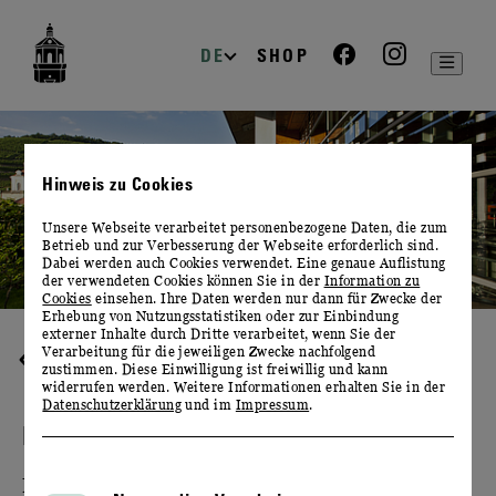
zur
zum
zum
Navigation
Inhalt
Footer
DE
SHOP
Hinweis zu Cookies
Unsere Webseite verarbeitet personenbezogene Daten, die zum
Betrieb und zur Verbesserung der Webseite erforderlich sind.
Dabei werden auch Cookies verwendet. Eine genaue Auflistung
der verwendeten Cookies können Sie in der
Information zu
Cookies
einsehen. Ihre Daten werden nur dann für Zwecke der
Erhebung von Nutzungsstatistiken oder zur Einbindung
externer Inhalte durch Dritte verarbeitet, wenn Sie der
Verarbeitung für die jeweiligen Zwecke nachfolgend
HÖHEPUNKTE
zustimmen. Diese Einwilligung ist freiwillig und kann
widerrufen werden. Weitere Informationen erhalten Sie in der
Datenschutzerklärung
und im
Impressum
.
HIMMELFAHRTSWOCHENENDE
MIT "WEIN & MUSIK"