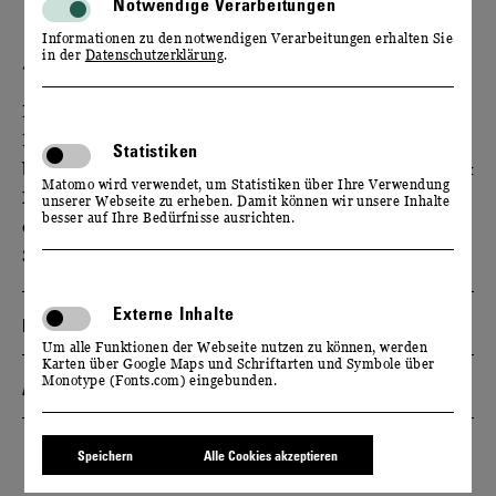
Notwendige Verarbeitungen
Informationen zu den notwendigen Verarbeitungen erhalten Sie
in der
Datenschutzerklärung
.
15. - 17. MAI 2026
Ein charmanter Familienausflug mit kulinarischen
Köstlichkeiten, erlesenen Weinen und Sekten in der
Statistiken
barocken Anlage, täglichen Führungen sowie „Wein &
Matomo wird verwendet, um Statistiken über Ihre Verwendung
Musik“ auf unseren Sonnenterrassen. Erleben Sie
unserer Webseite zu erheben. Damit können wir unsere Inhalte
besser auf Ihre Bedürfnisse ausrichten.
einen Tag voller Genuss beim Weinsommer auf
Schloss Wackerbarth.
Externe Inhalte
Programm
Um alle Funktionen der Webseite nutzen zu können, werden
Karten über Google Maps und Schriftarten und Symbole über
Monotype (Fonts.com) eingebunden.
Anreiseempfehlung
Speichern
Alle Cookies akzeptieren