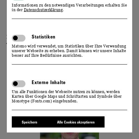
Informationen zu den notwendigen Verarbeitungen erhalten Sie
Geschichte von Schloss Wackerbarth inkl. Zahlen,
in der
Datenschutzerklärung
.
Daten und Fakten
Rebfläche & Weinberge
Statistiken
Bei Fragen stehen wir Ihnen jederzeit gern zur
Verfügung!
Matomo wird verwendet, um Statistiken über Ihre Verwendung
unserer Webseite zu erheben. Damit können wir unsere Inhalte
besser auf Ihre Bedürfnisse ausrichten.
Externe Inhalte
IHR
Um alle Funktionen der Webseite nutzen zu können, werden
ANSPRECHPARTNER
Karten über Google Maps und Schriftarten und Symbole über
Monotype (Fonts.com) eingebunden.
Speichern
Alle Cookies akzeptieren