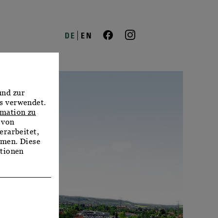
DE
EN
und zur
s verwendet.
rmation zu
 von
erarbeitet,
mmen. Diese
ationen