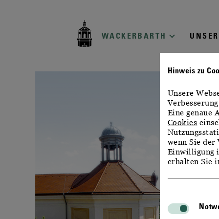
zur
zum
zum
Navigation
Inhalt
Footer
WACKERBARTH
UNSER
Hinweis zu Co
Unsere Websei
Verbesserung 
Eine genaue A
Cookies
einse
Nutzungsstati
wenn Sie der 
Einwilligung 
erhalten Sie 
Notwe