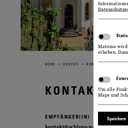
Informationen
Datenschutze
Stati
Matomo wird 
erheben. Dami
HOME
SERVICE
KONTAKT & ÖFFNUNGS
Exter
KONTAKTFOR
Um alle Funk
Maps und Sch
EMPFÄNGER(IN)
Speichern
kontakt@schloss-wackerbarth.de