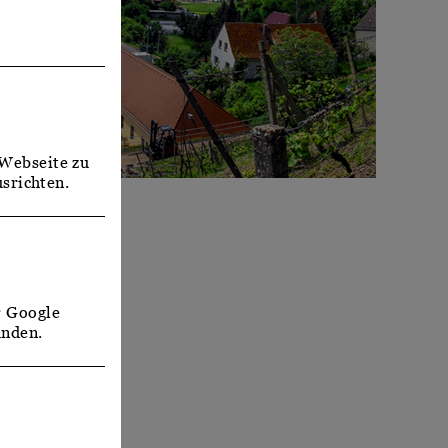
Webseite zu
srichten.
r Google
unden.