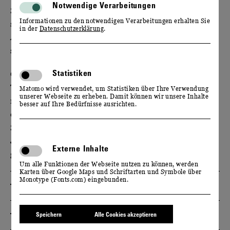
Notwendige Verarbeitungen
Sie sind eine wahre Delikatesse, ein Symbol für
Informationen zu den notwendigen Verarbeitungen erhalten Sie
sinnlich-feinen Genuss: die Trüffel. Schon in der
in der
Datenschutzerklärung
.
Antike besaß der scheue Pilz eine luxuriöse, fast
schon magische Aura, die ihn bis heute umgibt.
Statistiken
Genießen Sie auf Schloss Wackerbarth ein edles
Trüffel-Menü, prickelnd verfeinert von unseren
Matomo wird verwendet, um Statistiken über Ihre Verwendung
unserer Webseite zu erheben. Damit können wir unsere Inhalte
moussierenden Gaumenfreuden. Erfahren Sie von
besser auf Ihre Bedürfnisse ausrichten.
einem echten Trüffeljäger, wie diese besonderen
Schätze der Erde noch heute wie vor
Jahrhunderten, mit tierischer Unterstützung
Externe Inhalte
gefunden werden.
Um alle Funktionen der Webseite nutzen zu können, werden
Karten über Google Maps und Schriftarten und Symbole über
Monotype (Fonts.com) eingebunden.
Termine
Speichern
Alle Cookies akzeptieren
Tickets & Reservierung