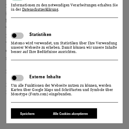
Für alle Mitarbeiter*innen von Schloss Wackerbarth
Informationen zu den notwendigen Verarbeitungen erhalten Sie
in der
Datenschutzerklärung
.
ist es selbstverständlich, dass sie sich in ihrem
beruflichen Umfeld an die geltenden Gesetze und
Vorschriften halten. Sollten Sie dennoch im Rahmen
Statistiken
Ihrer Tätigkeit bei beziehungsweise mit Schloss
Wackerbarth erfahren, dass gegen zu beachtende
Matomo wird verwendet, um Statistiken über Ihre Verwendung
unserer Webseite zu erheben. Damit können wir unsere Inhalte
Gesetze und Vorschriften verstoßen wird, sind wir
besser auf Ihre Bedürfnisse ausrichten.
für einen entsprechenden Hinweis sehr dankbar.
E-Mail:
hinweise[at]schloss-wackerbarth[Punkt]de
Externe Inhalte
Bitte informieren Sie sich zu unseren
Um alle Funktionen der Webseite nutzen zu können, werden
Karten über Google Maps und Schriftarten und Symbole über
Datenschutzhinweisen:
Monotype (Fonts.com) eingebunden.
Datenschutzhinweise gemäß Art. 13 DSGVO
Speichern
Alle Cookies akzeptieren