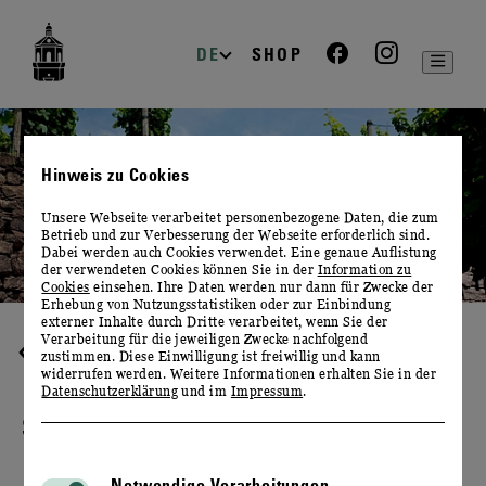
zur
zum
zum
Navigation
Inhalt
Footer
DE
SHOP
Hinweis zu Cookies
Unsere Webseite verarbeitet personenbezogene Daten, die zum
Betrieb und zur Verbesserung der Webseite erforderlich sind.
Dabei werden auch Cookies verwendet. Eine genaue Auflistung
der verwendeten Cookies können Sie in der
Information zu
Cookies
einsehen. Ihre Daten werden nur dann für Zwecke der
Erhebung von Nutzungsstatistiken oder zur Einbindung
externer Inhalte durch Dritte verarbeitet, wenn Sie der
Verarbeitung für die jeweiligen Zwecke nachfolgend
WEIN & KULINARIK
zustimmen. Diese Einwilligung ist freiwillig und kann
widerrufen werden. Weitere Informationen erhalten Sie in der
Datenschutzerklärung
und im
Impressum
.
SACHSENPROBE
Notwendige Verarbeitungen