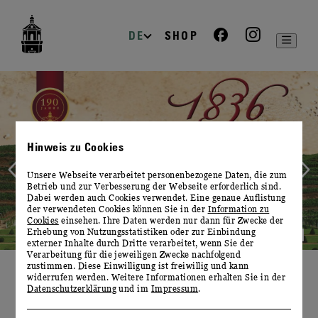
zur
zum
zum
Navigation
Inhalt
Footer
DE
SHOP
Slide
1
von
2
Hinweis zu Cookies
Unsere Webseite verarbeitet personenbezogene Daten, die zum
Betrieb und zur Verbesserung der Webseite erforderlich sind.
Dabei werden auch Cookies verwendet. Eine genaue Auflistung
der verwendeten Cookies können Sie in der
Information zu
Cookies
einsehen. Ihre Daten werden nur dann für Zwecke der
Erhebung von Nutzungsstatistiken oder zur Einbindung
externer Inhalte durch Dritte verarbeitet, wenn Sie der
Verarbeitung für die jeweiligen Zwecke nachfolgend
zustimmen. Diese Einwilligung ist freiwillig und kann
widerrufen werden. Weitere Informationen erhalten Sie in der
WILLKOMMEN
Datenschutzerklärung
und im
Impressum
.