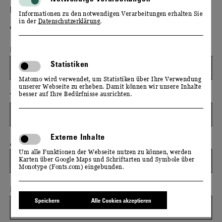
EMPFÄNGER(IN)
Informationen zu den notwendigen Verarbeitungen erhalten Sie
in der
Datenschutzerklärung
.
darre@schloss-wackerbarth.de
Ihr Name / Ihr Unternehmen
Statistiken
Matomo wird verwendet, um Statistiken über Ihre Verwendung
unserer Webseite zu erheben. Damit können wir unsere Inhalte
besser auf Ihre Bedürfnisse ausrichten.
Telefonnummer
Externe Inhalte
Adresse
Um alle Funktionen der Webseite nutzen zu können, werden
Karten über Google Maps und Schriftarten und Symbole über
Monotype (Fonts.com) eingebunden.
Ihre E-Mail-Adresse
*
Speichern
Alle Cookies akzeptieren